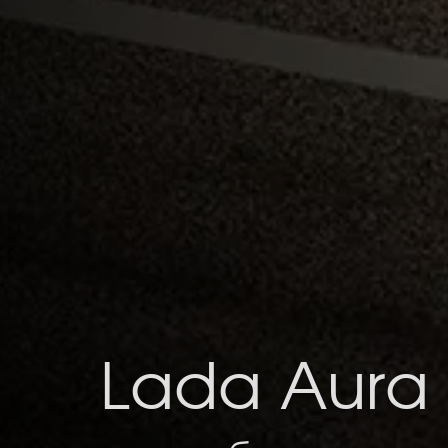
Jetour X70 
Lada Aura