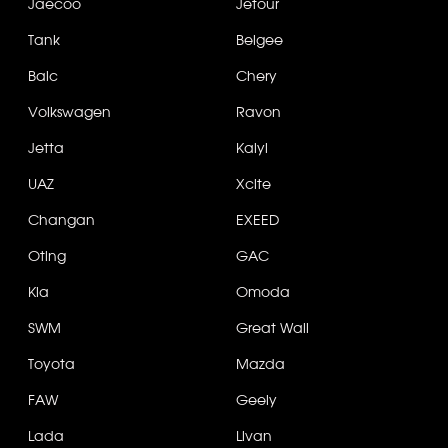
Jaecoo
Jetour
Tank
Belgee
Baic
Chery
Volkswagen
Ravon
Jetta
Kaiyi
UAZ
Xcite
Changan
EXEED
Oting
GAC
Kia
Omoda
SWM
Great Wall
Toyota
Mazda
FAW
Geely
Lada
Livan