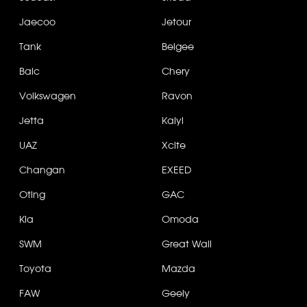
Jaecoo
Jetour
Tank
Belgee
Baic
Chery
Volkswagen
Ravon
Jetta
Kaiyi
UAZ
Xcite
Changan
EXEED
Oting
GAC
Kia
Omoda
SWM
Great Wall
Toyota
Mazda
FAW
Geely