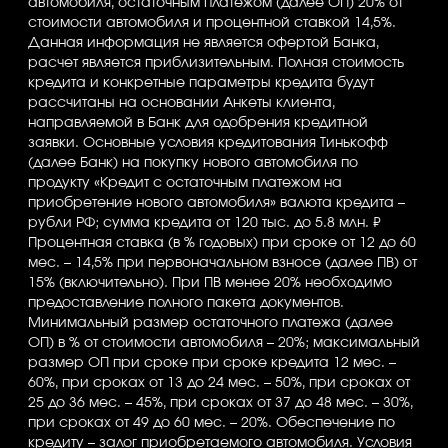
автомобиля, остаточным платежом (далее ОП) 20% от
стоимости автомобиля и процентной ставкой 14,5%.
Данная информация не является офертой Банка,
расчет является приблизительным. Полная стоимость
кредита и конкретные параметры кредита будут
рассчитаны на основании Анкеты клиента,
направляемой в Банк для одобрения кредитной
заявки. Основные условия кредитования Тинькофф
(далее Банк) на покупку нового автомобиля по
продукту «Кредит с остаточным платежом на
приобретение нового автомобиля» валюта кредита –
рубли РФ; сумма кредита от 120 тыс. до 5.8 млн. ₽
Процентная ставка (в % годовых) при сроке от 12 до 60
мес. – 14,5% при первоначальном взносе (далее ПВ) от
15% (включительно). При ПВ менее 20% необходимо
предоставление полного пакета документов.
Минимальный размер остаточного платежа (далее
ОП) в % от стоимости автомобиля – 20%; максимальный
размер ОП при сроке при сроке кредита 12 мес. –
60%, при сроках от 13 до 24 мес. – 50%, при сроках от
25 до 36 мес. – 45%, при сроках от 37 до 48 мес. – 30%,
при сроках от 49 до 60 мес. – 20%. Обеспечение по
кредиту – залог приобретаемого автомобиля. Условия