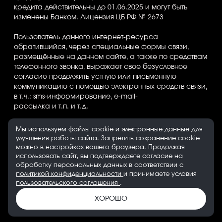
кредита действительны до 01.06.2025 и могут быть
изменены Банком. Лицензия ЦБ РФ № 2673
Пользователь данного интернет-ресурса
обратившийся, через специальные формы связи,
размещённые на данном сайте, а также по средствам
телефонного звонка, выражает свое безусловное
согласие продолжить устную или письменную
коммуникацию с помощью электронных средств связи,
в т.ч.: sms-информирование, e-mail-
рассылка и т.п. и т.д.
Все цены на сайте указаны с учетом скидок.
Мы используем файлы cookie и электронные данные для
улучшения работы сайта. Запретить сохранение cookie
Банк-партнер: ВТБ (ПАО), Лицензия Банка ВТБ — №1000
можно в настройках вашего браузера. Продолжая
от 08.07.2015. Партнер по страхованию: СПАО
использовать сайт, вы подтверждаете согласие на
обработку персональных данных в соответствии с
«Ингосстрах», лицензия ЦБ РФ № 0928
политикой конфиденциальности
и принимаете условия
пользовательского соглашения
.
Реквизиты организации: ООО "АВТОДОМ" ИНН
6166128253 ОГРН 1236100016910
ХОРОШО