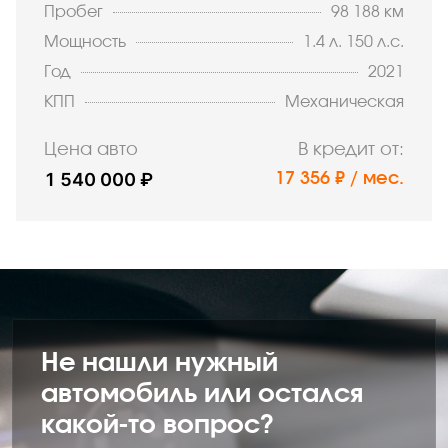
Пробег
98 188 км
Мощность
1.4 л. 150 л.с.
Год
2021
КПП
Механическая
Цена авто
В кредит от:
1 540 000 ₽
17 356 ₽ / мес.
Не нашли нужный
автомобиль или остался
какой-то вопрос?